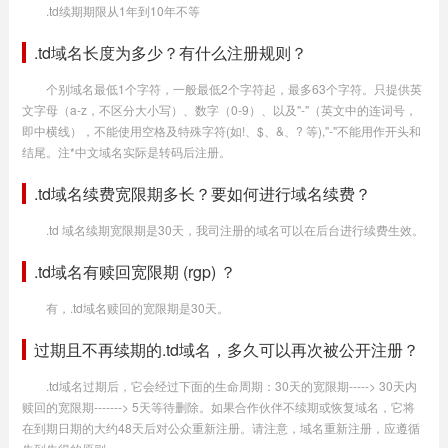
.td续期期限从1年到10年不等
.td域名长度为多少？有什么注册规则？
个别域名最低1个字符，一般最低2个字符起，最多63个字符。只提供英
文字母（a-z，不区分大小写）、数字（0-9）、以及"-"（英文中的连词号，
即中横线），不能使用空格及特殊字符(如!、$、&、? 等),"-"不能用作开头和
结尾。注*中文域名实际是转码后注册。
.td域名续费宽限期多长？要如何进行域名续费？
.td 域名续期宽限期是30天，我司注册的域名可以在后台进行续费生效。
.td域名有赎回宽限期 (rgp) ？
有，.td域名赎回的宽限期是30天。
过期且不再续期的.td域名，多久可以再次被公开注册？
.td域名过期后，它会经过下面的生命周期：30天的宽限期-----> 30天内
赎回的宽限期-------> 5天等待删除。如果合作伙伴不续期或恢复域名，它将
在到期日期的大约48天后对公众重新注册。请注意，域名重新注册，应遵循