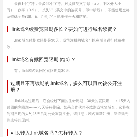
最低1个字符，最多63个字符。只提供英文字母（a-z，不区分大小
写）、数字（0-9）、以及"-"（英文中的连词号，即中横线），不能使用空格
及特殊字符(如!、&、? 等),"-"不能用作开头和结尾。
.link域名续费宽限期多长？要如何进行域名续费？
.link 域名续期宽限期是30天，我司注册的域名可以在后台进行续费生
效。
.link域名有赎回宽限期 (rgp) ？
有，.link域名赎回的宽限期是30天。
过期且不再续期的.link域名，多久可以再次被公开注
册？
.link域名过期后，它会经过下面的生命周期：30天的宽限期-----> 15天内
赎回的宽限期------->3天等待删除。如果合作伙伴不续期或恢复域名，它将在
到期日期的大约48天后对公众重新注册。请注意，域名重新注册，应遵循先
到先得的原则。
可以转入.link域名吗？怎样转入？