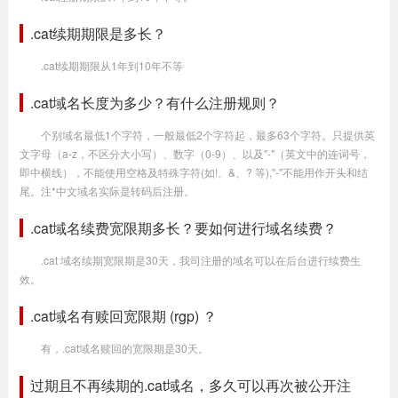
.cat续期期限是多长？
.cat续期期限从1年到10年不等
.cat域名长度为多少？有什么注册规则？
个别域名最低1个字符，一般最低2个字符起，最多63个字符。只提供英
文字母（a-z，不区分大小写）、数字（0-9）、以及"-"（英文中的连词号，
即中横线），不能使用空格及特殊字符(如!、&、? 等),"-"不能用作开头和结
尾。注*中文域名实际是转码后注册。
.cat域名续费宽限期多长？要如何进行域名续费？
.cat 域名续期宽限期是30天，我司注册的域名可以在后台进行续费生
效。
.cat域名有赎回宽限期 (rgp) ？
有，.cat域名赎回的宽限期是30天。
过期且不再续期的.cat域名，多久可以再次被公开注