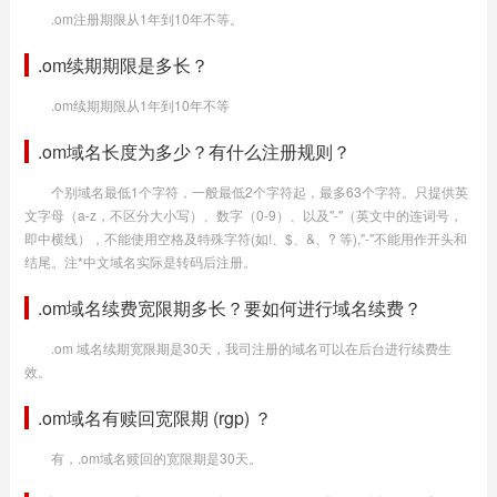
.om注册期限从1年到10年不等。
.om续期期限是多长？
.om续期期限从1年到10年不等
.om域名长度为多少？有什么注册规则？
个别域名最低1个字符，一般最低2个字符起，最多63个字符。只提供英
文字母（a-z，不区分大小写）、数字（0-9）、以及"-"（英文中的连词号，
即中横线），不能使用空格及特殊字符(如!、$、&、? 等),"-"不能用作开头和
结尾。注*中文域名实际是转码后注册。
.om域名续费宽限期多长？要如何进行域名续费？
.om 域名续期宽限期是30天，我司注册的域名可以在后台进行续费生
效。
.om域名有赎回宽限期 (rgp) ？
有，.om域名赎回的宽限期是30天。