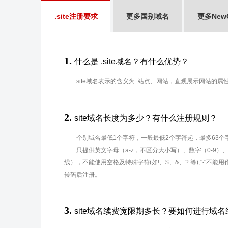
.site注册要求
更多国别域名
更多New
1.
什么是 .site域名？有什么优势？
site域名表示的含义为: 站点、网站，直观展示网站的属
2.
site域名长度为多少？有什么注册规则？
个别域名最低1个字符，一般最低2个字符起，最多63个
只提供英文字母（a-z，不区分大小写）、数字（0-9）
线），不能使用空格及特殊字符(如!、$、&、? 等),"-"不
转码后注册。
3.
site域名续费宽限期多长？要如何进行域名