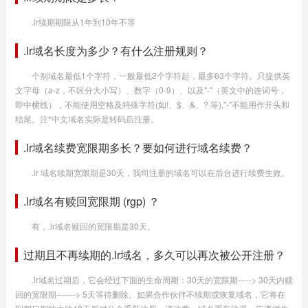
.lr续期期限从1年到10年不等
.lr域名长度为多少？有什么注册规则？
个别域名最低1个字符，一般最低2个字符起，最多63个字符。只提供英
文字母（a-z，不区分大小写）、数字（0-9）、以及"-"（英文中的连词号，
即中横线），不能使用空格及特殊字符(如!、$、&、? 等),"-"不能用作开头和
结尾。注*中文域名实际是转码后注册。
.lr域名续费宽限期多长？要如何进行域名续费？
.lr 域名续期宽限期是30天，我司注册的域名可以在后台进行续费生效。
.lr域名有赎回宽限期 (rgp) ？
有，.lr域名赎回的宽限期是30天。
过期且不再续期的.lr域名，多久可以再次被公开注册？
.lr域名过期后，它会经过下面的生命周期：30天的宽限期-----> 30天内赎
回的宽限期-------> 5天等待删除。如果合作伙伴不续期或恢复域名，它将在